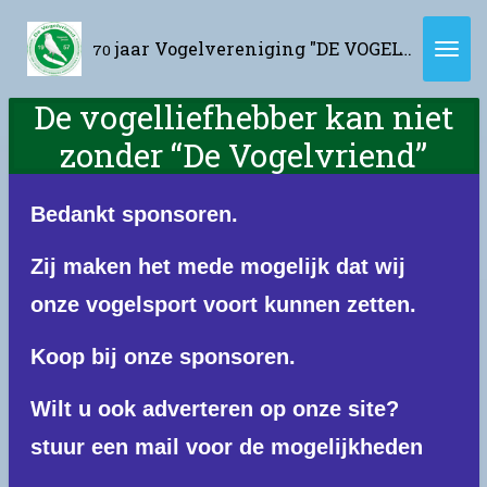
Ga
jaar Vogelvereniging "DE VOGELVRIEND" Winschoten Lid: N.B.v.V.
direct
70
naar
de
De vogelliefhebber kan niet
hoofdinhoud
zonder “De Vogelvriend”
Bedankt sponsoren.
Zij maken het mede mogelijk dat wij
onze vogelsport voort kunnen zetten.
Koop bij onze sponsoren.
Wilt u ook adverteren op onze site?
stuur een mail voor de mogelijkheden