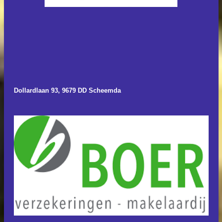
Dollardlaan 93, 9679 DD Scheemda