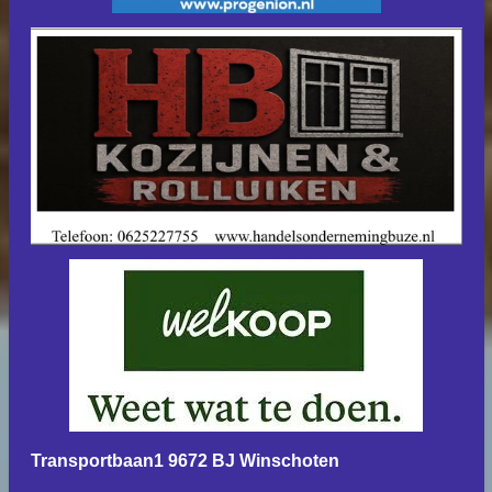
Transportbaan1 9672 BJ Winschoten