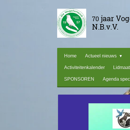
Ga
direct
jaar Vo
70
naar
N.B.v.V.
de
hoofdinhoud
Home
Actueel nieuws
Activiteitenkalender
Lidmaa
SPONSOREN
Agenda spec