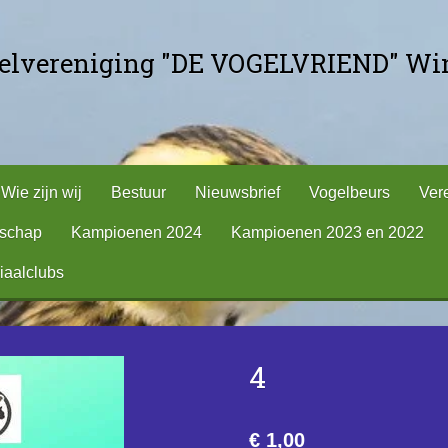
gelvereniging "DE VOGELVRIEND" Win
Wie zijn wij
Bestuur
Nieuwsbrief
Vogelbeurs
Ver
tschap
Kampioenen 2024
Kampioenen 2023 en 2022
iaalclubs
4
€ 1,00