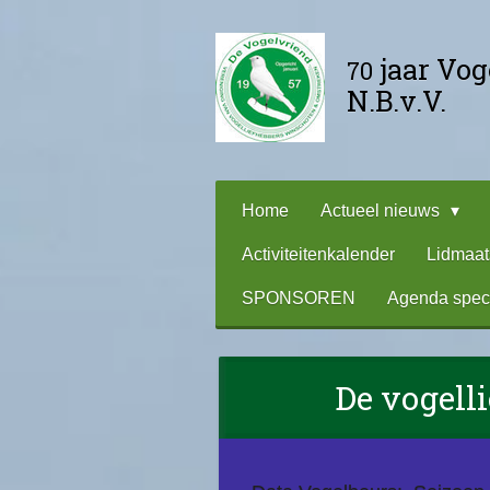
Ga
direct
jaar Vo
70
naar
N.B.v.V.
de
hoofdinhoud
Home
Actueel nieuws
Activiteitenkalender
Lidmaa
SPONSOREN
Agenda spec
De vogell