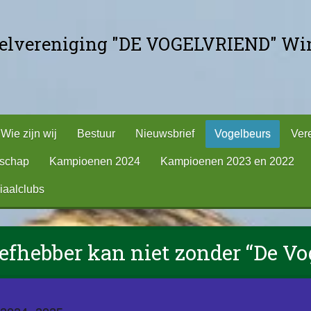
gelvereniging "DE VOGELVRIEND" Win
Wie zijn wij
Bestuur
Nieuwsbrief
Vogelbeurs
Ver
tschap
Kampioenen 2024
Kampioenen 2023 en 2022
iaalclubs
iefhebber kan niet zonder “De Vo