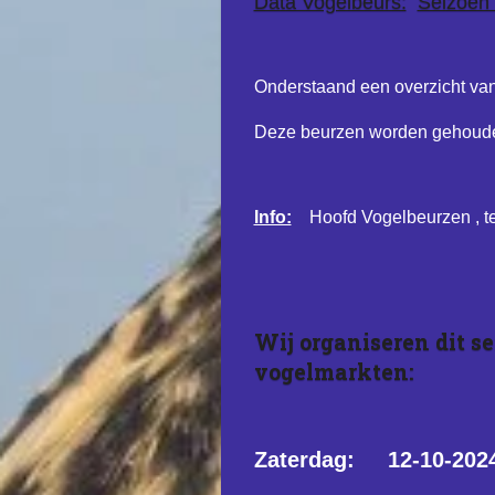
Data Vogelbeurs:
Seizoen
Onderstaand een overzicht va
Deze beurzen worden gehoude
Info:
Hoofd Vogelbeurzen , te
Wij organiseren dit s
vogelmarkten:
Zaterdag: 12-10-202